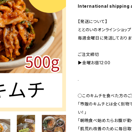
International shipping 
【発送について】
ととのいのオンラインショップ
毎週金曜日に発送しておりま
ご注文締切
▶金曜お昼12:00
.
◯このキムチを食べた方のご
「市販のキムチとは全く別物
い！」
「朝晩食べ始めたらお腹が動
「肌荒れ改善のために毎日取