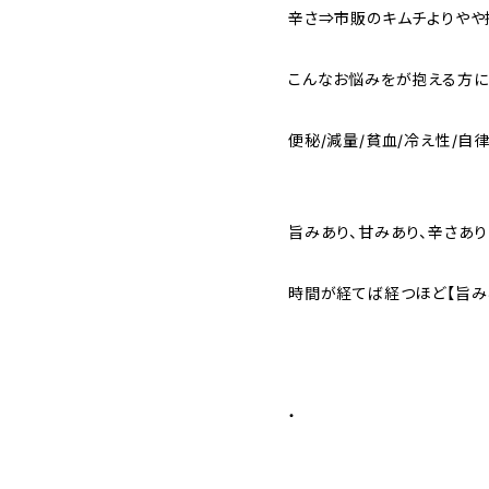
辛さ⇒市販のキムチよりやや
こんなお悩みをが抱える方に
便秘/減量/貧血/冷え性/自
旨みあり、甘みあり、辛さあ
時間が経てば経つほど【旨み
・