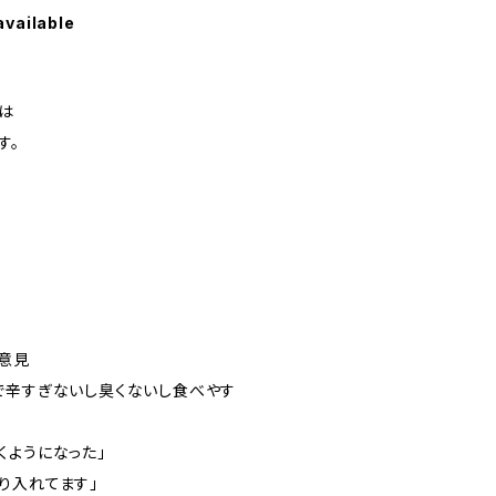
available
は
す。
意見
で辛すぎないし臭くないし食べやす
くようになった」
り入れてます」