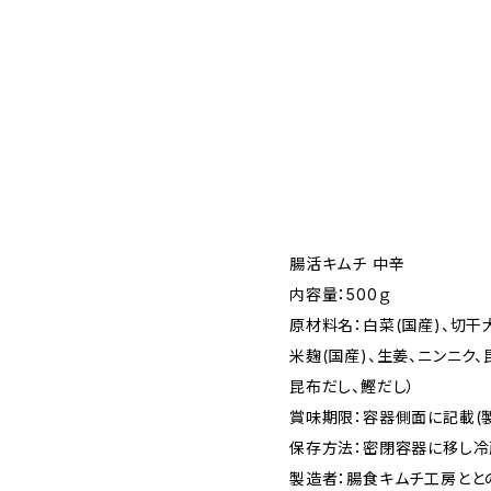
腸活キムチ 中辛
内容量：500ｇ
原材料名：白菜(国産)、切干
米麹(国産)、生姜、ニンニク、
昆布だし、鰹だし）
賞味期限：容器側面に記載(
保存方法：密閉容器に移し
製造者：腸食キムチ工房とと