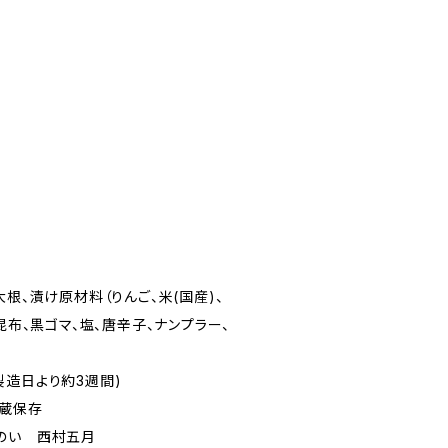
大根、漬け原材料（りんご、米(国産)、
昆布、黒ゴマ、塩、唐辛子、ナンプラー、
製造日より約3週間)
冷蔵保存
のい 西村五月