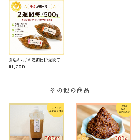
腸活キムチの定期便【2週間毎/5
00g】
¥1,700
その他の商品