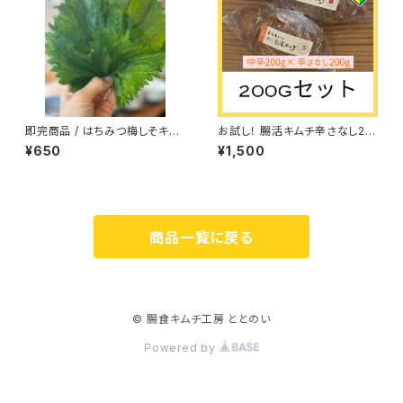
即完商品 / はちみつ梅しそキム
お試し！ 腸活キムチ辛さなし20
チ 【冷蔵】
0g＆中辛200gセット 【冷蔵】
¥650
¥1,500
商品一覧に戻る
© 腸食キムチ工房 ととのい
Powered by