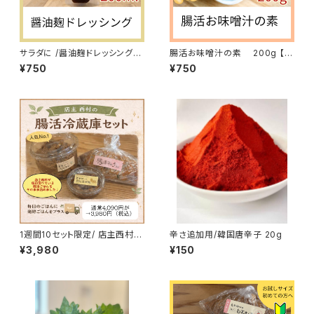
サラダに /醤油麹ドレッシング
腸活お味噌汁の素 200g 【要
こってりタイプ 200ml
冷蔵】
¥750
¥750
1週間10セット限定/ 店主西村の
辛さ追加用/韓国唐辛子 20g
腸活冷蔵庫セット
¥3,980
¥150