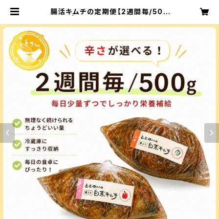
腸活キムチの定期便【2週間毎/500
g】 | 腸食キムチ工房 ととのい