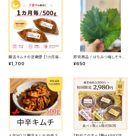
腸活キムチの定期便 【1カ月毎/
即完商品 / はちみつ梅しそキム
500g】
チ 【冷蔵】
¥1,700
¥650
人気NO.1！腸活キムチ 中辛 50
【初めての方へ】腸HAPPY詰め