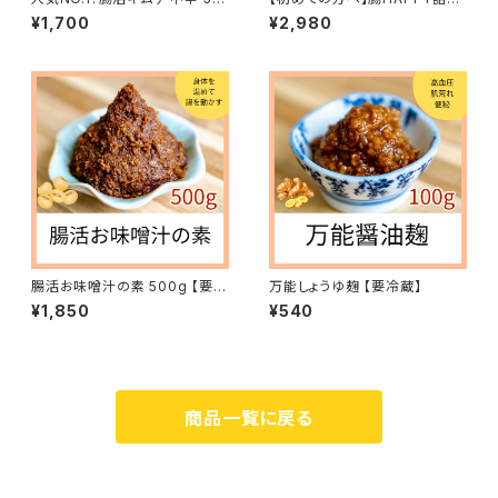
0ｇ 【冷蔵】
合わせBOX 冷蔵
¥1,700
¥2,980
腸活お味噌汁の素 500g 【要冷
万能しょうゆ麹 【要冷蔵】
蔵】
¥1,850
¥540
商品一覧に戻る