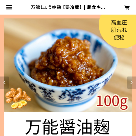
万能しょうゆ麹 【要冷蔵】 | 腸食キム
チ工房 ととのい